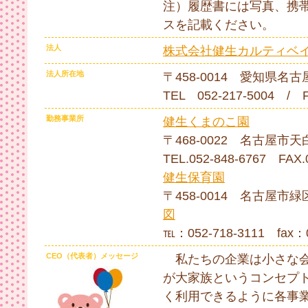
注）履歴書には写真、携
スを記載ください。
法人
株式会社健生カルティベ
法人所在地
〒458-0014 愛知県名
TEL 052-217-5004 / 
勤務事業所
健生くまのこ園
〒468-0022 名古屋市天
TEL.052-848-6767 FAX.
健生保育園
〒458-0014 名古屋市緑
図
℡：052-718-3111 fax：0
CEO（代表者）メッセージ
私たちの企業は小さな
が大家族というコンセプ
く利用できるように各事