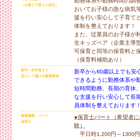
勤務体系や勤務時間の調
（仕事と子育ての両立）
おいてお子様の急な病気
援を行い安心して子育て
体制を整えております！
また、従業員のお子様が
生キッズベア（企業主導
可保育と同等の保育料と
（保育料補助あり）
新卒～定年後まで
新卒から60歳以上でも安
安心して働ける職場環境
できるように勤務体系や
短時間勤務、長期の育休
な支援を行い安心して長
員体制を整えております
募集職種：パート
●保育士パート（希望者に
保育士
験）
平日時1,200円～1300円