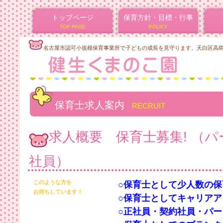
トップページ
保育方針・目標・行事
TOP PAGE
POLICY
名古屋市認可小規模保育事業所で子どもの成長を見守ります。天白区高島一
保育士求人案内
RECRUIT
求人概要 保育士募集! （
社員）
このような方を
○保育士として少人数の
お待ちしています！
○保育士としてキャリア
○正社員・契約社員・パ