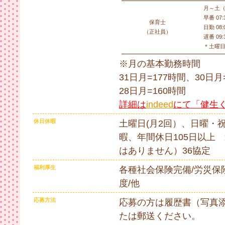
月～土
早番 07:
保育士
日勤 08:
（正社員）
遅番 09:
＊土曜
※月の基本勤務時間
31日月=177時間、30日月
28日月=160時間
詳細は
indeed
にて「健生
休日休暇
土曜日(月2回）、日曜・
暇、年間休日105日以上
はありません）36協定
福利厚生
各種社会保険完備/労災保
度/他
応募方法
応募の方は履歴書（写真
たは郵送ください。