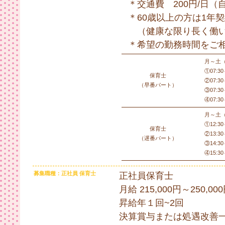
＊交通費 200円/日（
＊60歳以上の方は1年
（健康な限り長く働い
＊希望の勤務時間をご相
月～土
①07:3
保育士
②07:3
（早番パート）
③07:3
④07:3
月～土
①12:3
保育士
②13:3
（遅番パート）
③14:3
④15:3
募集職種：正社員 保育士
正社員保育士
月給 215,000円～250,00
昇給年１回~2回
決算賞与または処遇改善