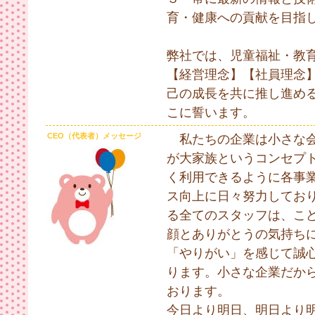
育・健康への貢献を目指
弊社では、児童福祉・教
【経営理念】【社員理念
己の成長を共に推し進め
こに誓います。
CEO（代表者）メッセージ
私たちの企業は小さな
が大家族というコンセプ
く利用できるように各事
ス向上に日々努力してお
る全てのスタッフは、こ
顔とありがとうの気持ち
「やりがい」を感じて誠
ります。小さな企業だか
おります。
今日より明日、明日より