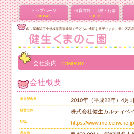
トップページ
保育方針・目標・行事
TOP PAGE
POLICY
名古屋市認可小規模保育事業所で子どもの成長を見守ります。天白区高島一
会社案内
COMPANY
会社概要
創立記念日
2010年（平成22年）4月1
経営主体
株式会社健生カルティベ
URL
https://www.me.ccnw.ne.j
所在地